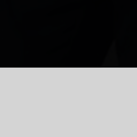
Suorsa - Aj
3151