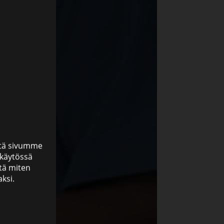
että sivumme
 käytössä
ttä miten
ksi.