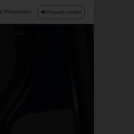
Yhteystiedot
Kirjaudu sisään