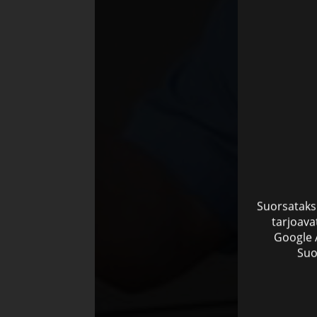
Suorsataksi
tarjoava
Google A
Suo